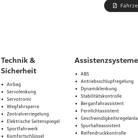
Fahrze
attung
Technik &
Assistenzsystem
Sicherheit
ABS
Antriebsschlupfregelung
Airbag
Dynamiklenkung
Servolenkung
Stabilitätskontrolle
Servotronic
Berganfahrassistent
Wegfahrsperre
Fernlichtassistent
Zentralverriegelung
Geschwindigkeitsregelanl
Elektrische Seitenspiegel
Spurhalteassistent
Sportfahrwerk
Reifendruckkontrolle
Komfortschlüssel