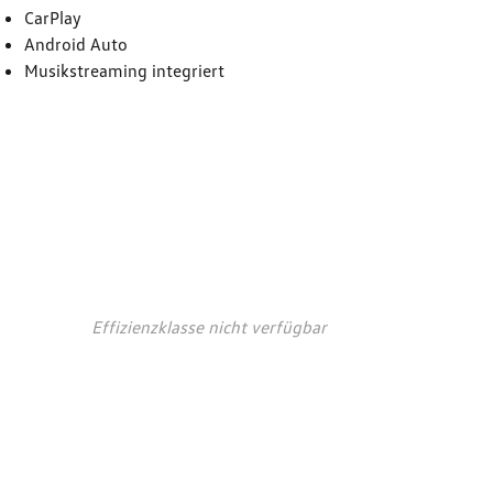
CarPlay
Android Auto
Musikstreaming integriert
auchs- und
ionswerte*
Effizienzklasse nicht verfügbar