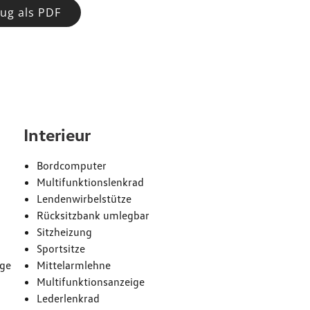
ug als PDF
e
Interieur
Bordcomputer
Multifunktionslenkrad
Lendenwirbelstütze
Rücksitzbank umlegbar
Sitzheizung
Sportsitze
age
Mittelarmlehne
Multifunktionsanzeige
Lederlenkrad