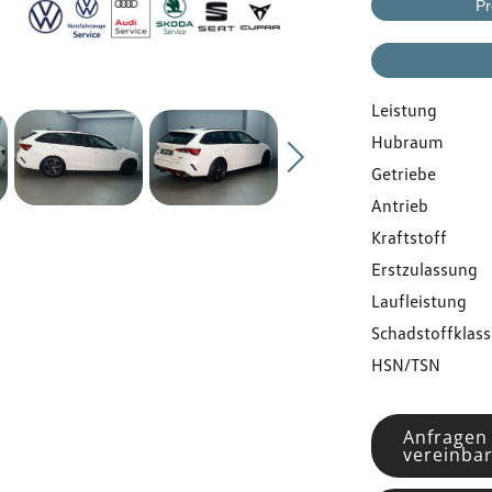
Gebrauchtwagen
Pr
Flottenkunden
Leistung
Hubraum
Über uns
Getriebe
Antrieb
Karriere
Kraftstoff
Erstzulassung
Kontakt
Laufleistung
Schadstoffklass
HSN/TSN
Anfragen
vereinba