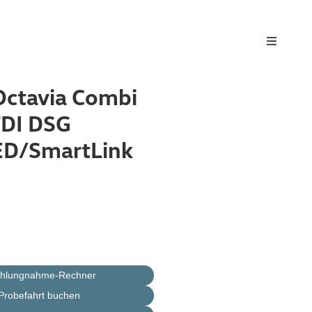
Toggle
Navigati
Octavia Combi
TDI DSG
D/SmartLink
ahlungnahme-Rechner
Probefahrt buchen