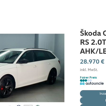
Startseite
Škoda 
RS 2.0
Service
AHK/LE
E-Mobilität by Burger
28.970 €
inkl. MwSt.
Jobcar
Fairer Preis
Neuwagen
Inz