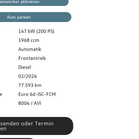
eiswecker aktivieren
Auto parken
147 kW (200 PS)
1968 ccm
Automatik
Frontantrieb
Diesel
02/2024
77.593 km
e
Euro 6d-ISC-FCM
8004 / AVI
 senden oder Termin
ren