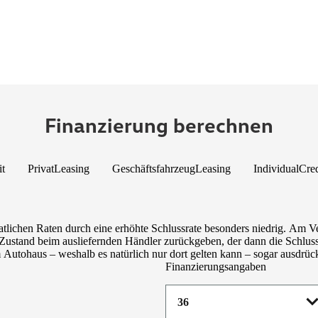
Finanzierung berechnen
it
PrivatLeasing
GeschäftsfahrzeugLeasing
IndividualCred
tlichen Raten durch eine erhöhte Schlussrate besonders niedrig. Am V
ustand beim ausliefernden Händler zurückgeben, der dann die Schlussra
utohaus – weshalb es natürlich nur dort gelten kann – sogar ausdrückl
Finanzierungsangaben