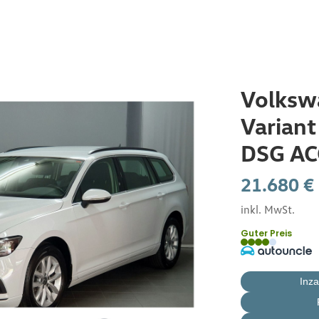
Startseite
Volksw
Variant
Service
DSG AC
E-Mobilität by Burger
21.680 €
inkl. MwSt.
Jobcar
Guter Preis
Neuwagen
Inz