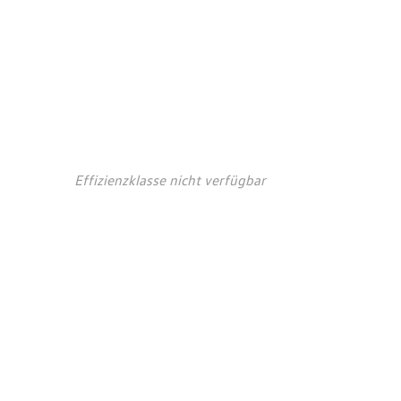
auchs- und
ionswerte*
Effizienzklasse nicht verfügbar