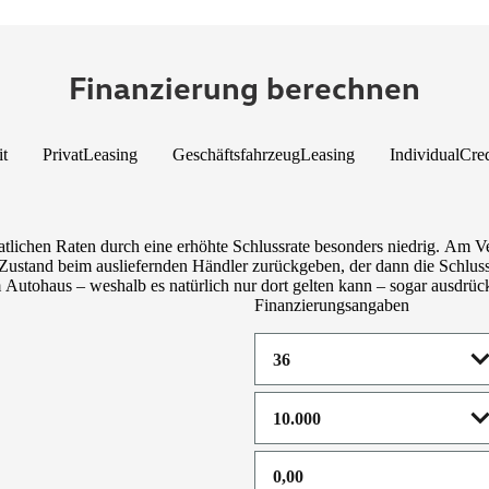
Finanzierung berechnen
it
PrivatLeasing
GeschäftsfahrzeugLeasing
IndividualCred
tlichen Raten durch eine erhöhte Schlussrate besonders niedrig. Am V
ustand beim ausliefernden Händler zurückgeben, der dann die Schlussra
utohaus – weshalb es natürlich nur dort gelten kann – sogar ausdrückl
Finanzierungsangaben