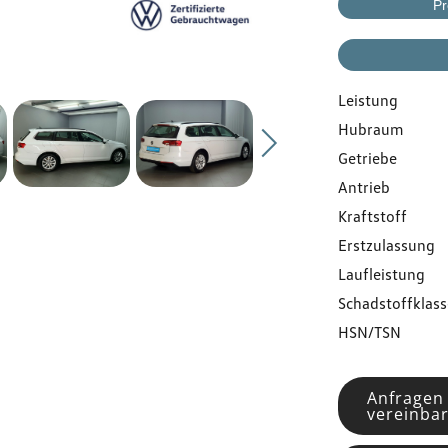
Gebrauchtwagen
Pr
Flottenkunden
Leistung
Hubraum
Über uns
Getriebe
Antrieb
Karriere
Kraftstoff
Erstzulassung
Kontakt
Laufleistung
Schadstoffklass
HSN/TSN
Anfragen
vereinba