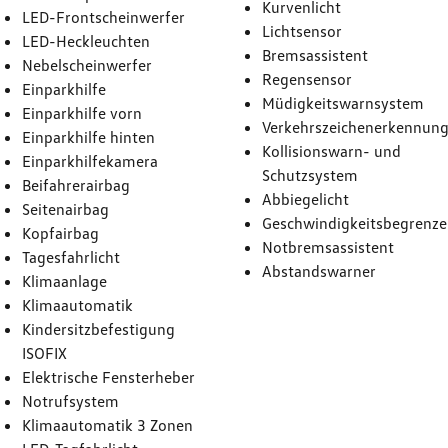
Kurvenlicht
LED-Frontscheinwerfer
Lichtsensor
LED-Heckleuchten
Bremsassistent
Nebelscheinwerfer
Regensensor
Einparkhilfe
Müdigkeitswarnsystem
Einparkhilfe vorn
Verkehrszeichenerkennun
Einparkhilfe hinten
Kollisionswarn- und
Einparkhilfekamera
Schutzsystem
Beifahrerairbag
Abbiegelicht
Seitenairbag
Geschwindigkeitsbegrenze
Kopfairbag
Notbremsassistent
Tagesfahrlicht
Abstandswarner
Klimaanlage
Klimaautomatik
Kindersitzbefestigung
ISOFIX
Elektrische Fensterheber
Notrufsystem
Klimaautomatik 3 Zonen