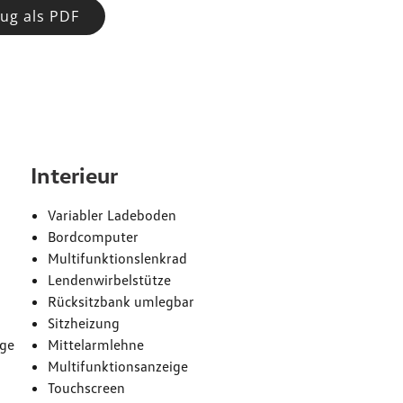
ug als PDF
e
Interieur
Variabler Ladeboden
Bordcomputer
Multifunktionslenkrad
Lendenwirbelstütze
Rücksitzbank umlegbar
Sitzheizung
age
Mittelarmlehne
Multifunktionsanzeige
Touchscreen