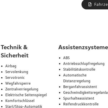
Fahrze
attung
Technik &
Assistenzsystem
Sicherheit
ABS
Antriebsschlupfregelung
Airbag
Stabilitätskontrolle
Servolenkung
Automatische
Servotronic
Distanzregelung
Wegfahrsperre
Berganfahrassistent
Zentralverriegelung
Geschwindigkeitsregelanl
Elektrische Seitenspiegel
Spurhalteassistent
Komfortschlüssel
Reifendruckkontrolle
Start/Stop-Automatik