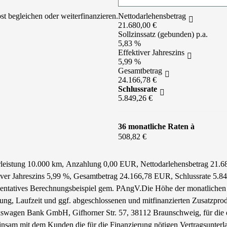
st begleichen oder weiterfinanzieren.
Nettodarlehensbetrag
21.680,00 €
Sollzinssatz (gebunden) p.a.
5,83 %
Effektiver Jahreszins
5,99 %
Gesamtbetrag
24.166,78 €
Schlussrate
5.849,26 €
36 monatliche Raten à
508,82 €
hrleistung 10.000 km, Anzahlung 0,00 EUR, Nettodarlehensbetrag 21.6
tiver Jahreszins 5,99 %, Gesamtbetrag 24.166,78 EUR, Schlussrate 5.
äsentatives Berechnungsbeispiel gem. PAngV.
Die Höhe der monatlichen 
tung, Laufzeit und ggf. abgeschlossenen und mitfinanzierten Zusatzpro
swagen Bank GmbH, Gifhorner Str. 57, 38112 Braunschweig, für die d
nsam mit dem Kunden die für die Finanzierung nötigen Vertragsunterl