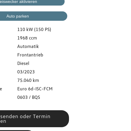
eiswecker aktivieren
Auto parken
110 kW (150 PS)
1968 ccm
Automatik
Frontantrieb
Diesel
03/2023
75.040 km
e
Euro 6d-ISC-FCM
0603 / BQS
 senden oder Termin
ren