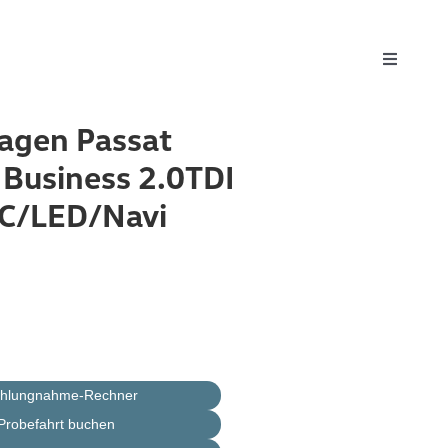
Toggle
Navigati
agen Passat
 Business 2.0TDI
C/LED/Navi
ahlungnahme-Rechner
Probefahrt buchen