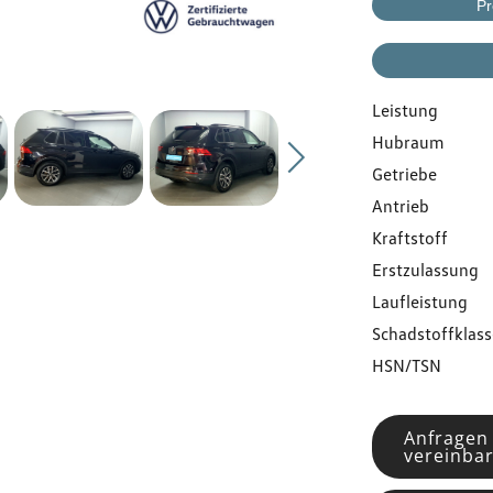
Gebrauchtwagen
Pr
Flottenkunden
Leistung
Hubraum
Über uns
Getriebe
Antrieb
Karriere
Kraftstoff
Erstzulassung
Kontakt
Laufleistung
Schadstoffklass
HSN/TSN
Anfragen
vereinba