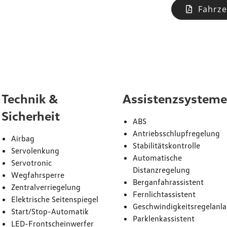
Fahrze
attung
Technik &
Assistenzsystem
Sicherheit
ABS
Antriebsschlupfregelung
Airbag
Stabilitätskontrolle
Servolenkung
Automatische
Servotronic
Distanzregelung
Wegfahrsperre
Berganfahrassistent
Zentralverriegelung
Fernlichtassistent
Elektrische Seitenspiegel
Geschwindigkeitsregelanl
Start/Stop-Automatik
Parklenkassistent
LED-Frontscheinwerfer