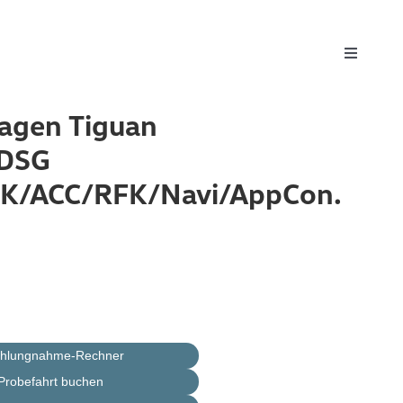
Toggle
Navigati
agen Tiguan
 DSG
HK/ACC/RFK/Navi/AppCon.
ahlungnahme-Rechner
Probefahrt buchen