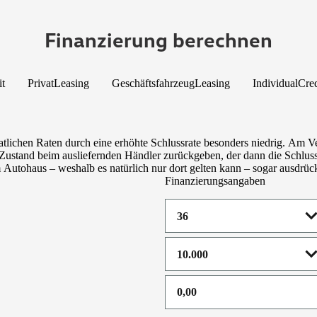
Finanzierung berechnen
it
PrivatLeasing
GeschäftsfahrzeugLeasing
IndividualCred
tlichen Raten durch eine erhöhte Schlussrate besonders niedrig. Am V
ustand beim ausliefernden Händler zurückgeben, der dann die Schlussra
utohaus – weshalb es natürlich nur dort gelten kann – sogar ausdrückl
Finanzierungsangaben