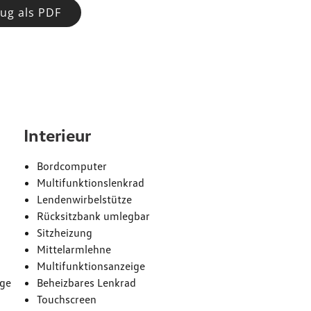
ug als PDF
e
Interieur
Bordcomputer
Multifunktionslenkrad
Lendenwirbelstütze
Rücksitzbank umlegbar
Sitzheizung
Mittelarmlehne
Multifunktionsanzeige
age
Beheizbares Lenkrad
Touchscreen