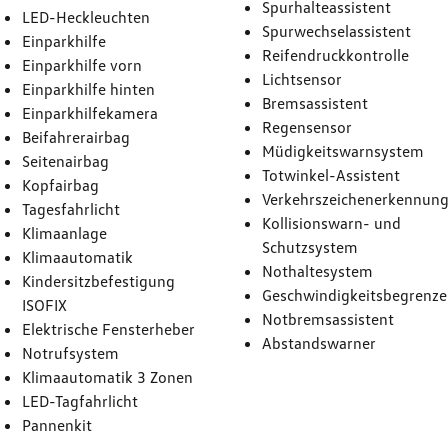
Spurhalteassistent
LED-Heckleuchten
Spurwechselassistent
Einparkhilfe
Reifendruckkontrolle
Einparkhilfe vorn
Lichtsensor
Einparkhilfe hinten
Bremsassistent
Einparkhilfekamera
Regensensor
Beifahrerairbag
Müdigkeitswarnsystem
Seitenairbag
Totwinkel-Assistent
Kopfairbag
Verkehrszeichenerkennun
Tagesfahrlicht
Kollisionswarn- und
Klimaanlage
Schutzsystem
Klimaautomatik
Nothaltesystem
Kindersitzbefestigung
Geschwindigkeitsbegrenze
ISOFIX
Notbremsassistent
Elektrische Fensterheber
Abstandswarner
Notrufsystem
Klimaautomatik 3 Zonen
LED-Tagfahrlicht
Pannenkit