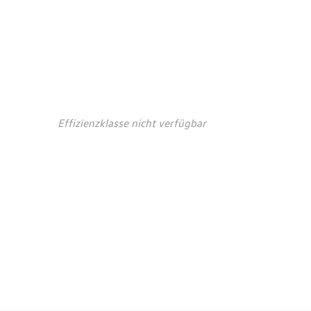
auchs- und
ionswerte*
Effizienzklasse nicht verfügbar