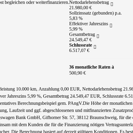
st begleichen oder weiterfinanzieren.
Nettodarlehensbetrag
21.980,00 €
Sollzinssatz (gebunden) p.a.
5,83 %
Effektiver Jahreszins
5,99 %
Gesamtbetrag
24.549,47 €
Schlussrate
6.517,07 €
36 monatliche Raten à
500,90 €
hrleistung 10.000 km, Anzahlung 0,00 EUR, Nettodarlehensbetrag 21.9
tiver Jahreszins 5,99 %, Gesamtbetrag 24.549,47 EUR, Schlussrate 6.
äsentatives Berechnungsbeispiel gem. PAngV.
Die Höhe der monatlichen 
tung, Laufzeit und ggf. abgeschlossenen und mitfinanzierten Zusatzpro
swagen Bank GmbH, Gifhorner Str. 57, 38112 Braunschweig, für die d
nsam mit dem Kunden die für die Finanzierung nötigen Vertragsunterl
cher. Die Berechnung basiert auf derzeit gültigen Konditionen. Es best