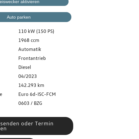
eiswecker aktivieren
Auto parken
110 kW (150 PS)
1968 ccm
Automatik
Frontantrieb
Diesel
04/2023
142.293 km
e
Euro 6d-ISC-FCM
0603 / BZG
 senden oder Termin
ren