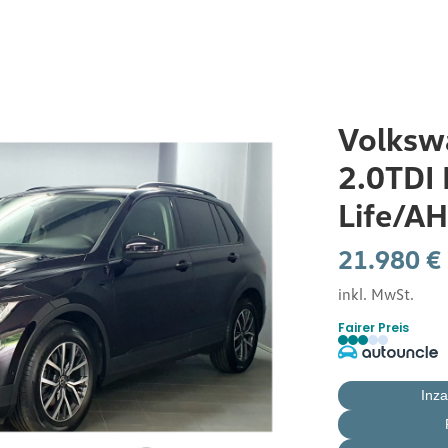
Startseite
Volksw
2.0TDI
Service
Life/A
E-Mobilität by Burger
21.980 €
inkl. MwSt.
Jobcar
Fairer Preis
Neuwagen
Inz