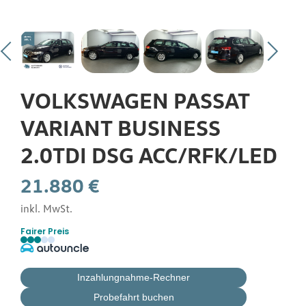
Gebrauchtwagen
Flottenkunden
VOLKSWAGEN PASSAT
Über uns
VARIANT BUSINESS
2.0TDI DSG ACC/RFK/LED
Karriere
21.880 €
inkl. MwSt.
Kontakt
Fairer Preis
Inzahlungnahme-Rechner
Probefahrt buchen