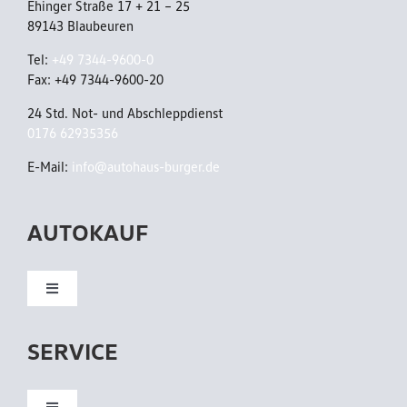
Ehinger Straße 17 + 21 – 25
89143 Blaubeuren
Tel:
+49 7344-9600-0
Fax: +49 7344-9600-20
24 Std. Not- und Abschleppdienst
0176 62935356
E-Mail:
info@autohaus-burger.de
AUTOKAUF
Toggle
Navigation
Neuwagen
SERVICE
Gebrauchtwagen