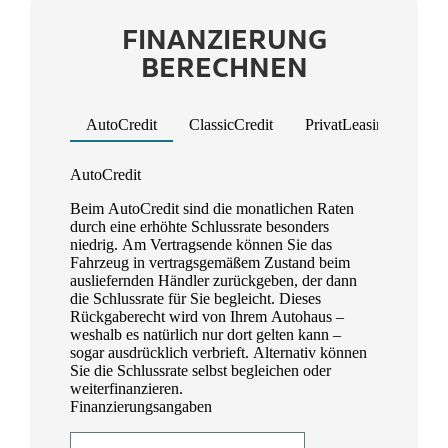
FINANZIERUNG
BERECHNEN
AutoCredit
ClassicCredit
PrivatLeasing
Ges
Product parameters changed
AutoCredit
Beim AutoCredit sind die monatlichen Raten
durch eine erhöhte Schlussrate besonders
niedrig. Am Vertragsende können Sie das
Fahrzeug in vertragsgemäßem Zustand beim
ausliefernden Händler zurückgeben, der dann
die Schlussrate für Sie begleicht. Dieses
Rückgaberecht wird von Ihrem Autohaus –
weshalb es natürlich nur dort gelten kann –
sogar ausdrücklich verbrieft. Alternativ können
Sie die Schlussrate selbst begleichen oder
weiterfinanzieren.
Finanzierungsangaben