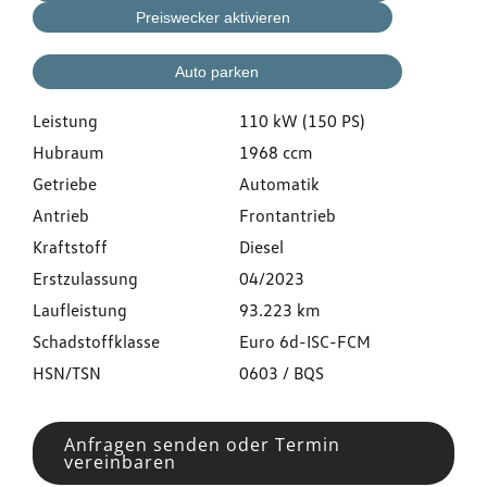
Preiswecker aktivieren
Auto parken
Leistung
110 kW (150 PS)
Hubraum
1968 ccm
Getriebe
Automatik
Antrieb
Frontantrieb
Kraftstoff
Diesel
Erstzulassung
04/2023
Laufleistung
93.223 km
Schadstoffklasse
Euro 6d-ISC-FCM
HSN/TSN
0603 / BQS
Anfragen senden oder Termin
vereinbaren