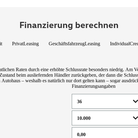
Finanzierung berechnen
it
PrivatLeasing
GeschäftsfahrzeugLeasing
IndividualCred
tlichen Raten durch eine erhöhte Schlussrate besonders niedrig. Am V
ustand beim ausliefernden Händler zurückgeben, der dann die Schlussra
utohaus – weshalb es natürlich nur dort gelten kann – sogar ausdrückl
Finanzierungsangaben