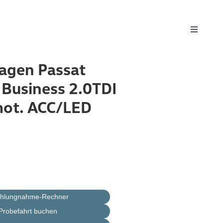
Toggle
Navigati
agen Passat
 Business 2.0TDI
ot. ACC/LED
ahlungnahme-Rechner
Probefahrt buchen