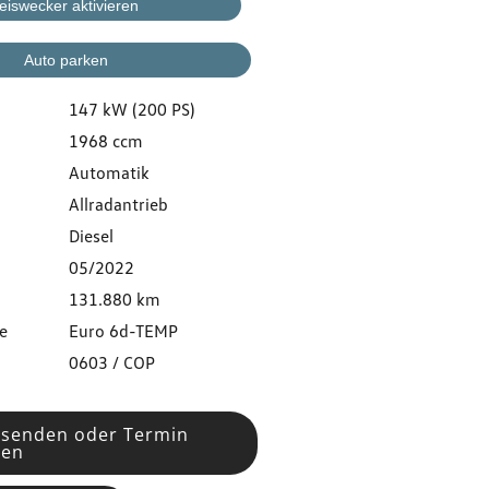
eiswecker aktivieren
Auto parken
147 kW (200 PS)
1968 ccm
Automatik
Allradantrieb
Diesel
05/2022
131.880 km
e
Euro 6d-TEMP
0603 / COP
 senden oder Termin
ren