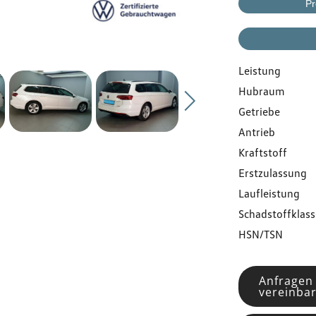
Gebrauchtwagen
Pr
Flottenkunden
Leistung
Hubraum
Über uns
Getriebe
Antrieb
Karriere
Kraftstoff
Erstzulassung
Kontakt
Laufleistung
Schadstoffklass
HSN/TSN
Anfragen
vereinba