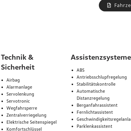
Fahrze
attung
Technik &
Assistenzsystem
Sicherheit
ABS
Antriebsschlupfregelung
Airbag
Stabilitätskontrolle
Alarmanlage
Automatische
Servolenkung
Distanzregelung
Servotronic
Berganfahrassistent
Wegfahrsperre
Fernlichtassistent
Zentralverriegelung
Geschwindigkeitsregelanl
Elektrische Seitenspiegel
Parklenkassistent
Komfortschlüssel