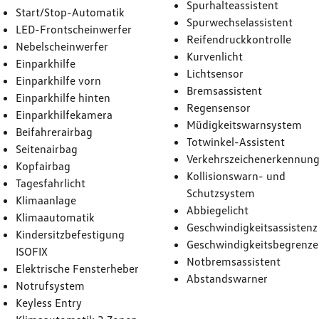
Spurhalteassistent
Start/Stop-Automatik
Spurwechselassistent
LED-Frontscheinwerfer
Reifendruckkontrolle
Nebelscheinwerfer
Kurvenlicht
Einparkhilfe
Lichtsensor
Einparkhilfe vorn
Bremsassistent
Einparkhilfe hinten
Regensensor
Einparkhilfekamera
Müdigkeitswarnsystem
Beifahrerairbag
Totwinkel-Assistent
Seitenairbag
Verkehrszeichenerkennun
Kopfairbag
Kollisionswarn- und
Tagesfahrlicht
Schutzsystem
Klimaanlage
Abbiegelicht
Klimaautomatik
Geschwindigkeitsassistenz
Kindersitzbefestigung
Geschwindigkeitsbegrenze
ISOFIX
Notbremsassistent
Elektrische Fensterheber
Abstandswarner
Notrufsystem
Keyless Entry