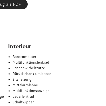
ug als PDF
e
Interieur
Bordcomputer
Multifunktionslenkrad
Lendenwirbelstütze
Rücksitzbank umlegbar
Sitzheizung
Mittelarmlehne
Multifunktionsanzeige
age
Lederlenkrad
Schaltwippen