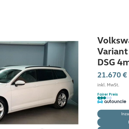
Startseite
Volksw
Variant
Service
DSG 4m
E-Mobilität by Burger
21.670 €
inkl. MwSt.
Jobcar
Fairer Preis
Neuwagen
Inz