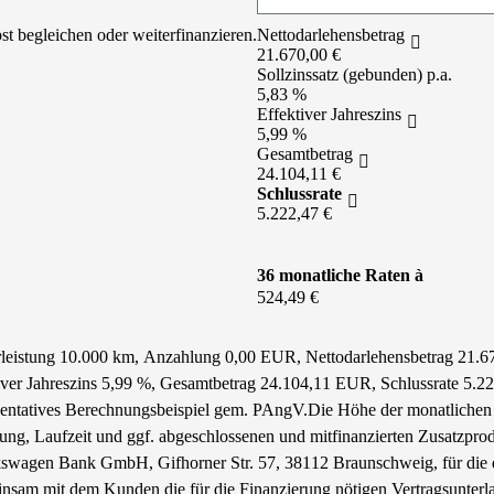
st begleichen oder weiterfinanzieren.
Nettodarlehensbetrag
21.670,00 €
Sollzinssatz (gebunden) p.a.
5,83 %
Effektiver Jahreszins
5,99 %
Gesamtbetrag
24.104,11 €
Schlussrate
5.222,47 €
36 monatliche Raten à
524,49 €
hrleistung 10.000 km, Anzahlung 0,00 EUR, Nettodarlehensbetrag 21.6
tiver Jahreszins 5,99 %, Gesamtbetrag 24.104,11 EUR, Schlussrate 5.
äsentatives Berechnungsbeispiel gem. PAngV.
Die Höhe der monatlichen 
tung, Laufzeit und ggf. abgeschlossenen und mitfinanzierten Zusatzpro
swagen Bank GmbH, Gifhorner Str. 57, 38112 Braunschweig, für die d
nsam mit dem Kunden die für die Finanzierung nötigen Vertragsunterl