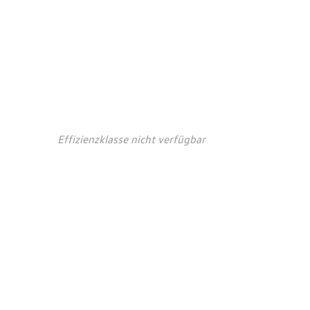
auchs- und
ionswerte*
Effizienzklasse nicht verfügbar