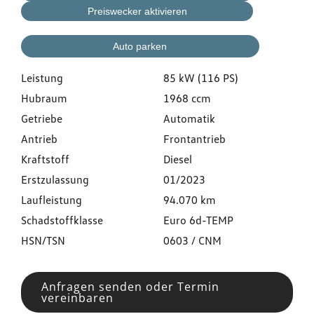
Preiswecker aktivieren
Auto parken
Leistung
85 kW (116 PS)
Hubraum
1968 ccm
Getriebe
Automatik
Antrieb
Frontantrieb
Kraftstoff
Diesel
Erstzulassung
01/2023
Laufleistung
94.070 km
Schadstoffklasse
Euro 6d-TEMP
HSN/TSN
0603 / CNM
Anfragen senden oder Termin
vereinbaren