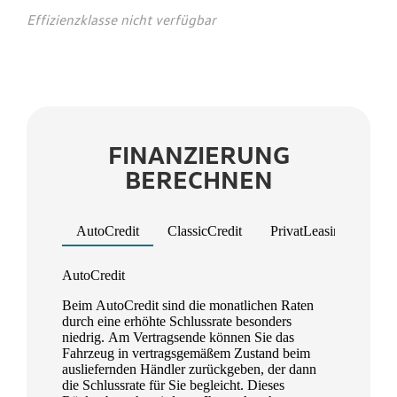
Effizienzklasse nicht verfügbar
FINANZIERUNG
BERECHNEN
AutoCredit
ClassicCredit
PrivatLeasing
Ges
Product parameters changed
AutoCredit
Beim AutoCredit sind die monatlichen Raten
durch eine erhöhte Schlussrate besonders
niedrig. Am Vertragsende können Sie das
Fahrzeug in vertragsgemäßem Zustand beim
ausliefernden Händler zurückgeben, der dann
die Schlussrate für Sie begleicht. Dieses