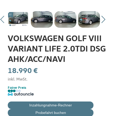
Gebrauchtwagen
Flottenkunden
VOLKSWAGEN GOLF VIII
Über uns
VARIANT LIFE 2.0TDI DSG
AHK/ACC/NAVI
Karriere
18.990 €
inkl. MwSt.
Kontakt
Fairer Preis
Inzahlungnahme-Rechner
Probefahrt buchen