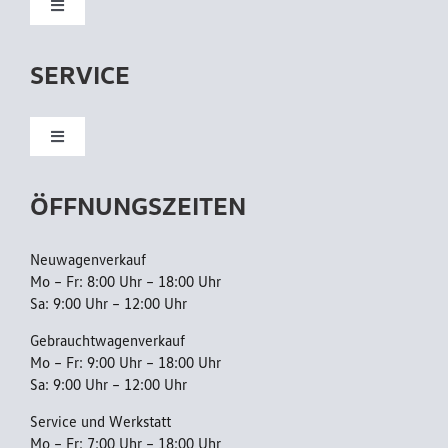
Toggle
Navigation
Neuwagen
SERVICE
Gebrauchtwagen
Toggle
Navigation
Kundendienst
Flottenkunden
ÖFFNUNGSZEITEN
Reparatur
Neuwagenverkauf
Mo – Fr: 8:00 Uhr – 18:00 Uhr
Sa: 9:00 Uhr – 12:00 Uhr
AGB
Gebrauchtwagenverkauf
Mo – Fr: 9:00 Uhr – 18:00 Uhr
Sa: 9:00 Uhr – 12:00 Uhr
Datenschutzerklärung
Service und Werkstatt
Mo – Fr: 7:00 Uhr – 18:00 Uhr