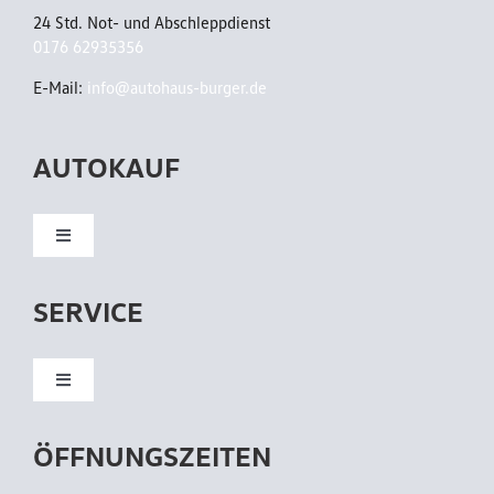
24 Std. Not- und Abschleppdienst
0176 62935356
E-Mail:
info@autohaus-burger.de
AUTOKAUF
Toggle
Navigation
Neuwagen
SERVICE
Gebrauchtwagen
Toggle
Navigation
Kundendienst
Flottenkunden
ÖFFNUNGSZEITEN