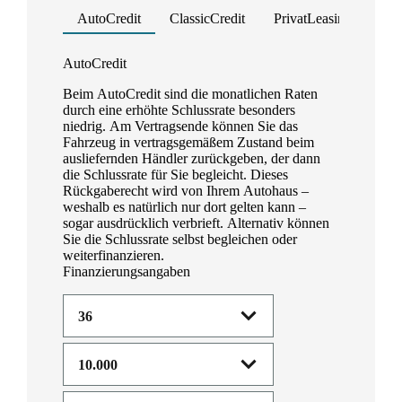
AutoCredit
ClassicCredit
PrivatLeasing
Ges
Product parameters changed
AutoCredit
Beim AutoCredit sind die monatlichen Raten
durch eine erhöhte Schlussrate besonders
niedrig. Am Vertragsende können Sie das
Fahrzeug in vertragsgemäßem Zustand beim
ausliefernden Händler zurückgeben, der dann
die Schlussrate für Sie begleicht. Dieses
Rückgaberecht wird von Ihrem Autohaus –
weshalb es natürlich nur dort gelten kann –
sogar ausdrücklich verbrieft. Alternativ können
Sie die Schlussrate selbst begleichen oder
weiterfinanzieren.
Finanzierungsangaben