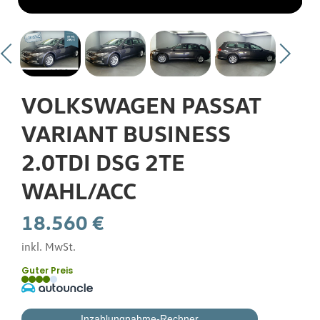
Gebrauchtwagen
Flottenkunden
VOLKSWAGEN PASSAT
Über uns
VARIANT BUSINESS
2.0TDI DSG 2TE
Karriere
WAHL/ACC
18.560 €
Kontakt
inkl. MwSt.
Guter Preis
Inzahlungnahme-Rechner