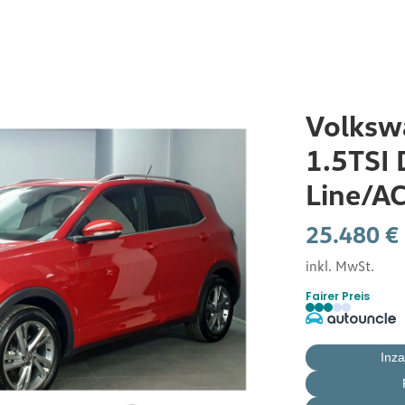
Startseite
Volksw
1.5TSI 
Service
Line/A
E-Mobilität by Burger
25.480 €
inkl. MwSt.
Jobcar
Fairer Preis
Neuwagen
Inz