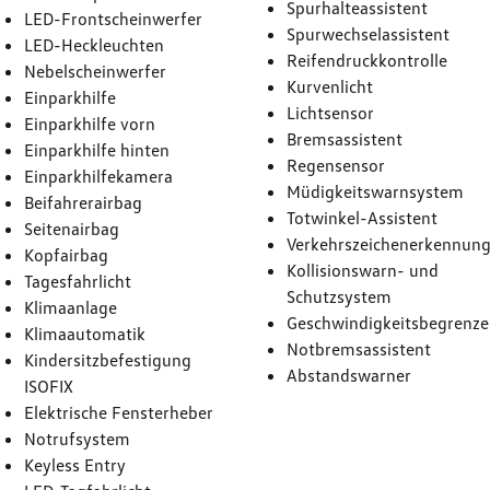
Spurhalteassistent
LED-Frontscheinwerfer
Spurwechselassistent
LED-Heckleuchten
Reifendruckkontrolle
Nebelscheinwerfer
Kurvenlicht
Einparkhilfe
Lichtsensor
Einparkhilfe vorn
Bremsassistent
Einparkhilfe hinten
Regensensor
Einparkhilfekamera
Müdigkeitswarnsystem
Beifahrerairbag
Totwinkel-Assistent
Seitenairbag
Verkehrszeichenerkennun
Kopfairbag
Kollisionswarn- und
Tagesfahrlicht
Schutzsystem
Klimaanlage
Geschwindigkeitsbegrenze
Klimaautomatik
Notbremsassistent
Kindersitzbefestigung
Abstandswarner
ISOFIX
Elektrische Fensterheber
Notrufsystem
Keyless Entry