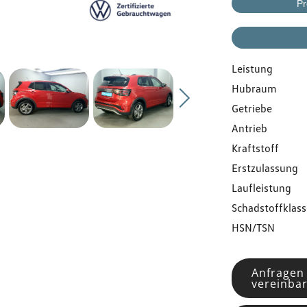
Gebrauchtwagen
Pr
Flottenkunden
Leistung
Hubraum
Über uns
Getriebe
Antrieb
Karriere
Kraftstoff
Erstzulassung
Kontakt
Laufleistung
Schadstoffklass
HSN/TSN
Anfragen
vereinba