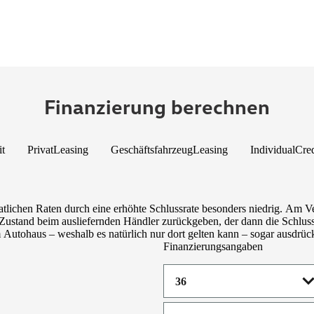
Finanzierung berechnen
it
PrivatLeasing
GeschäftsfahrzeugLeasing
IndividualCred
tlichen Raten durch eine erhöhte Schlussrate besonders niedrig. Am V
ustand beim ausliefernden Händler zurückgeben, der dann die Schlussra
utohaus – weshalb es natürlich nur dort gelten kann – sogar ausdrückl
Finanzierungsangaben