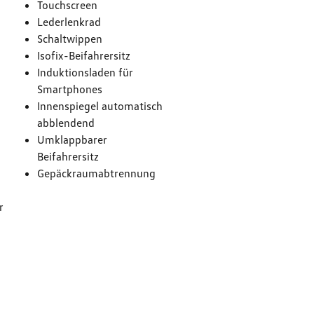
Touchscreen
Lederlenkrad
Schaltwippen
Isofix-Beifahrersitz
Induktionsladen für
Smartphones
Innenspiegel automatisch
abblendend
Umklappbarer
g
Beifahrersitz
Gepäckraumabtrennung
r