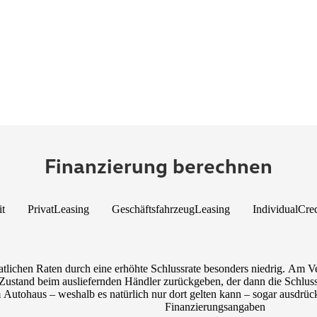
Finanzierung berechnen
it
PrivatLeasing
GeschäftsfahrzeugLeasing
IndividualCred
tlichen Raten durch eine erhöhte Schlussrate besonders niedrig. Am V
ustand beim ausliefernden Händler zurückgeben, der dann die Schlussra
utohaus – weshalb es natürlich nur dort gelten kann – sogar ausdrückl
Finanzierungsangaben