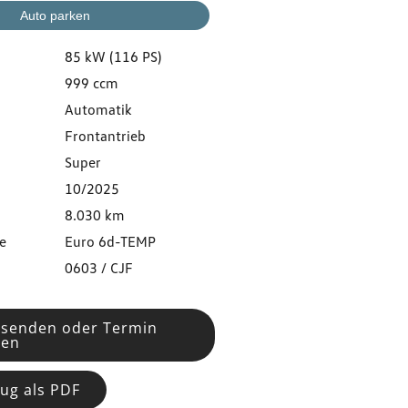
Auto parken
85 kW (116 PS)
999 ccm
Automatik
Frontantrieb
Super
10/2025
8.030 km
e
Euro 6d-TEMP
0603 / CJF
 senden oder Termin
ren
ug als PDF