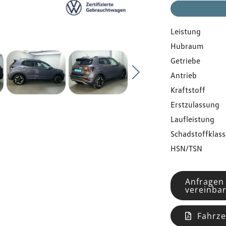
Gebrauchtwagen
Leistung
Flottenkunden
Hubraum
Getriebe
Über uns
Antrieb
Kraftstoff
Karriere
Erstzulassung
Laufleistung
Schadstoffklass
Kontakt
HSN/TSN
Anfragen
vereinba
Fahrze