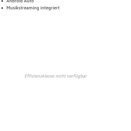
Android Auto
Musikstreaming integriert
auchs- und
ionswerte*
Effizienzklasse nicht verfügbar