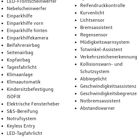
LED-Frontscheinwerfer
Reifendruckkontrolle
Nebelscheinwerfer
Kurvenlicht
Einparkhilfe
Lichtsensor
Einparkhilfe vorn
Bremsassistent
Einparkhilfe hinten
Regensensor
Einparkhilfekamera
Müdigkeitswarnsystem
Beifahrerairbag
Totwinkel-Assistent
Seitenairbag
Verkehrszeichenerkennun
Kopfairbag
Kollisionswarn- und
Tagesfahrlicht
Schutzsystem
Klimaanlage
Abbiegelicht
Klimaautomatik
Geschwindigkeitsassistenz
Kindersitzbefestigung
Geschwindigkeitsbegrenze
ISOFIX
Notbremsassistent
Elektrische Fensterheber
Abstandswarner
S&S-Bereifung
Notrufsystem
Keyless Entry
LED-Tagfahrlicht