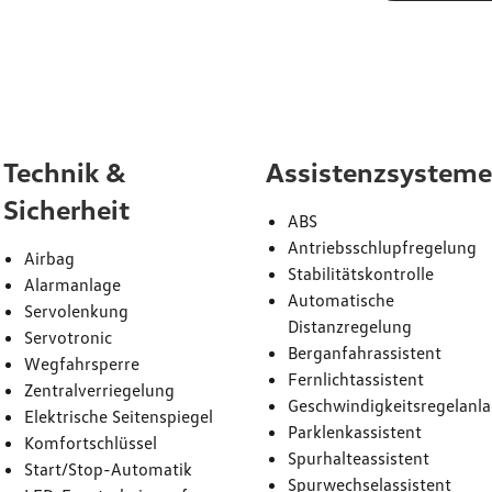
attung
Technik &
Assistenzsystem
Sicherheit
ABS
Antriebsschlupfregelung
Airbag
Stabilitätskontrolle
Alarmanlage
Automatische
Servolenkung
Distanzregelung
Servotronic
Berganfahrassistent
Wegfahrsperre
Fernlichtassistent
Zentralverriegelung
Geschwindigkeitsregelanl
Elektrische Seitenspiegel
Parklenkassistent
Komfortschlüssel
Spurhalteassistent
Start/Stop-Automatik
Spurwechselassistent