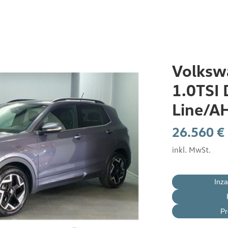
Startseite
Volksw
1.0TSI 
Service
Line/A
E-Mobilität by Burger
26.560 €
inkl. MwSt.
Jobcar
Inz
Neuwagen
Pr