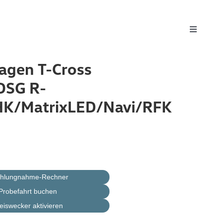
Toggle
Navigati
agen T-Cross
DSG R-
HK/MatrixLED/Navi/RFK
ahlungnahme-Rechner
Probefahrt buchen
eiswecker aktivieren