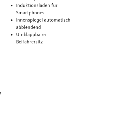
Induktionsladen für
Smartphones
Innenspiegel automatisch
abblendend
Umklappbarer
Beifahrersitz
g
r