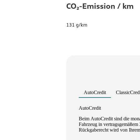
CO₂-Emission / km
131 g/km
AutoCredit
ClassicCred
Product parameters changed
AutoCredit
Beim AutoCredit sind die mona
Fahrzeug in vertragsgemäßem Z
Rückgaberecht wird von Ihrem A