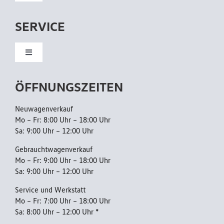
Navigation
/
Neuwagen
A
SERVICE
H
Gebrauchtwagen
Toggle
K
Navigation
Kundendienst
ÖFFNUNGSZEITEN
Flottenkunden
Neuwagenverkauf
Reparatur
Mo – Fr: 8:00 Uhr – 18:00 Uhr
Sa: 9:00 Uhr – 12:00 Uhr
AGB
Gebrauchtwagenverkauf
Mo – Fr: 9:00 Uhr – 18:00 Uhr
Sa: 9:00 Uhr – 12:00 Uhr
Datenschutzerklärung
Service und Werkstatt
Mo – Fr: 7:00 Uhr – 18:00 Uhr
Sa: 8:00 Uhr – 12:00 Uhr *
Barrierefreiheitserklärung