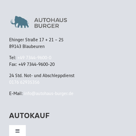
C
/
C
S
S
t
/
a
Ehinger Straße 17 + 21 – 25
A
89143 Blaubeuren
n
p
d
Tel:
+49 7344-9600-0
p
Fax: +49 7344-9600-20
h
C
24 Std. Not- und Abschleppdienst
z
0176 62935356
o
/
n
E-Mail:
info@autohaus-burger.de
P
n
a
AUTOKAUF
e
n
c
o
Toggle
t