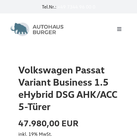
Zum
Tel.Nr.:
+49 7344 96 00 0
u
Inhalt
springen
r
I
a
Toggle
D
Navigati
n
Startseite
.
2
3
.
Service
P
Volkswagen Passat
0
r
Variant Business 1.5
T
E-Mobilität by Burger
o
eHybrid DSG AHK/ACC
D
2
I
5-Türer
Jobcar
t
D
e
47.980,00 EUR
S
Neuwagen
W
inkl. 19% MwSt.
G