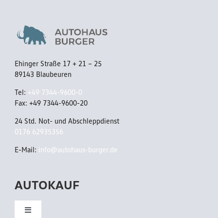
C
/
C
S
S
t
/
a
Ehinger Straße 17 + 21 – 25
A
89143 Blaubeuren
n
p
d
Tel:
+49 7344-9600-0
p
Fax: +49 7344-9600-20
h
C
24 Std. Not- und Abschleppdienst
z
0176 62935356
o
/
n
E-Mail:
info@autohaus-burger.de
P
n
a
AUTOKAUF
e
n
c
o
Toggle
t