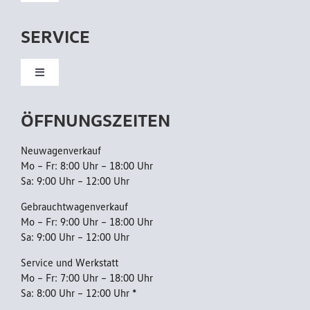
Navigation
/
Neuwagen
A
SERVICE
H
Gebrauchtwagen
Toggle
K
Navigation
Kundendienst
ÖFFNUNGSZEITEN
Flottenkunden
Neuwagenverkauf
Reparatur
Mo – Fr: 8:00 Uhr – 18:00 Uhr
Sa: 9:00 Uhr – 12:00 Uhr
AGB
Gebrauchtwagenverkauf
Mo – Fr: 9:00 Uhr – 18:00 Uhr
Sa: 9:00 Uhr – 12:00 Uhr
Datenschutzerklärung
Service und Werkstatt
Mo – Fr: 7:00 Uhr – 18:00 Uhr
Sa: 8:00 Uhr – 12:00 Uhr *
Barrierefreiheitserklärung