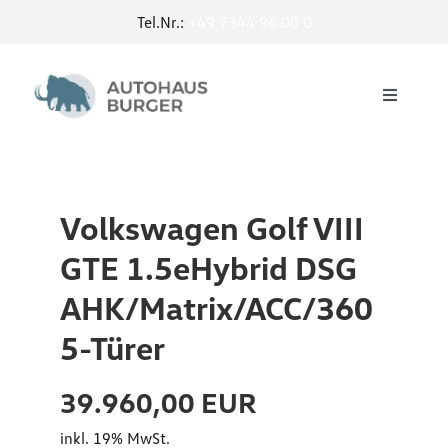
Zum
Tel.Nr.:
+49 7344 96 00 0
u
Inhalt
springen
r
I
a
Toggle
D
Navigati
n
Startseite
.
2
3
.
Service
P
Volkswagen Golf VIII
0
r
GTE 1.5eHybrid DSG
T
E-Mobilität by Burger
o
AHK/Matrix/ACC/360
D
2
I
5-Türer
Jobcar
t
D
e
39.960,00 EUR
S
Neuwagen
W
inkl. 19% MwSt.
G