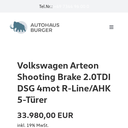
Zum
Tel.Nr.:
+49 7344 96 00 0
u
Inhalt
springen
r
I
a
Toggle
D
Navigati
n
Startseite
.
2
3
.
Service
P
Volkswagen Arteon
0
r
Shooting Brake 2.0TDI
T
E-Mobilität by Burger
o
DSG 4mot R-Line/AHK
D
2
I
5-Türer
Jobcar
t
D
e
33.980,00 EUR
S
Neuwagen
W
inkl. 19% MwSt.
G