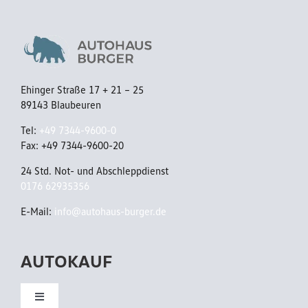
C
/
C
S
S
t
/
a
Ehinger Straße 17 + 21 – 25
A
89143 Blaubeuren
n
p
d
Tel:
+49 7344-9600-0
p
Fax: +49 7344-9600-20
h
C
24 Std. Not- und Abschleppdienst
z
0176 62935356
o
/
n
E-Mail:
info@autohaus-burger.de
P
n
a
AUTOKAUF
e
n
c
o
Toggle
t