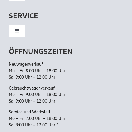
Navigation
/
Neuwagen
A
SERVICE
H
Gebrauchtwagen
Toggle
K
Navigation
Kundendienst
ÖFFNUNGSZEITEN
Flottenkunden
Neuwagenverkauf
Reparatur
Mo – Fr: 8:00 Uhr – 18:00 Uhr
Sa: 9:00 Uhr – 12:00 Uhr
AGB
Gebrauchtwagenverkauf
Mo – Fr: 9:00 Uhr – 18:00 Uhr
Sa: 9:00 Uhr – 12:00 Uhr
Datenschutzerklärung
Service und Werkstatt
Mo – Fr: 7:00 Uhr – 18:00 Uhr
Sa: 8:00 Uhr – 12:00 Uhr *
Barrierefreiheitserklärung