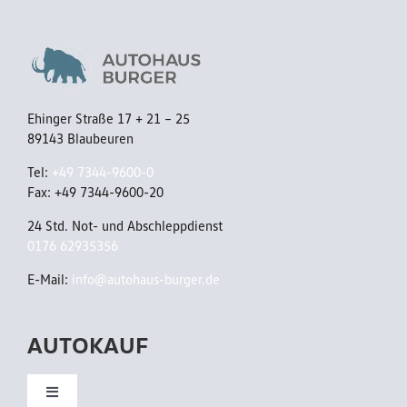
C
/
C
S
S
t
/
a
Ehinger Straße 17 + 21 – 25
A
89143 Blaubeuren
n
p
d
Tel:
+49 7344-9600-0
p
Fax: +49 7344-9600-20
h
C
24 Std. Not- und Abschleppdienst
z
0176 62935356
o
/
n
E-Mail:
info@autohaus-burger.de
P
n
a
AUTOKAUF
e
n
c
o
Toggle
t