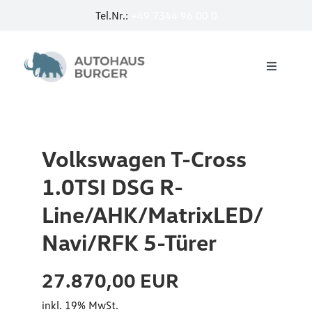
Zum
Tel.Nr.:
+49 7344 96 00 0
u
Inhalt
springen
r
I
a
Toggle
D
Navigati
n
Startseite
.
2
3
.
Service
P
Volkswagen T-Cross
0
r
1.0TSI DSG R-
T
E-Mobilität by Burger
o
Line/AHK/MatrixLED/
D
2
I
Navi/RFK 5-Türer
Jobcar
t
D
e
27.870,00 EUR
S
Neuwagen
W
inkl. 19% MwSt.
G