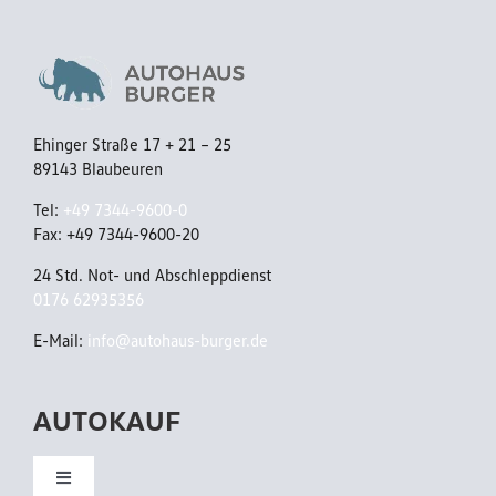
C
/
C
S
S
t
/
a
Ehinger Straße 17 + 21 – 25
A
89143 Blaubeuren
n
p
d
Tel:
+49 7344-9600-0
p
Fax: +49 7344-9600-20
h
C
24 Std. Not- und Abschleppdienst
z
0176 62935356
o
/
n
E-Mail:
info@autohaus-burger.de
P
n
a
AUTOKAUF
e
n
c
o
Toggle
t