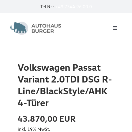
Zum
Tel.Nr.:
+49 7344 96 00 0
u
Inhalt
springen
r
I
a
Toggle
D
Navigati
n
Startseite
.
2
3
.
Service
P
Volkswagen Passat
0
r
Variant 2.0TDI DSG R-
T
E-Mobilität by Burger
o
Line/BlackStyle/AHK
D
2
I
4-Türer
Jobcar
t
D
e
43.870,00 EUR
S
Neuwagen
W
inkl. 19% MwSt.
G