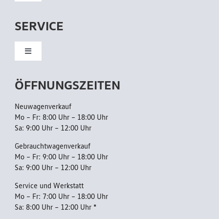
Navigation
/
Neuwagen
A
SERVICE
H
Gebrauchtwagen
Toggle
K
Navigation
Kundendienst
ÖFFNUNGSZEITEN
Flottenkunden
Neuwagenverkauf
Reparatur
Mo – Fr: 8:00 Uhr – 18:00 Uhr
Sa: 9:00 Uhr – 12:00 Uhr
AGB
Gebrauchtwagenverkauf
Mo – Fr: 9:00 Uhr – 18:00 Uhr
Sa: 9:00 Uhr – 12:00 Uhr
Datenschutzerklärung
Service und Werkstatt
Mo – Fr: 7:00 Uhr – 18:00 Uhr
Sa: 8:00 Uhr – 12:00 Uhr *
Barrierefreiheitserklärung